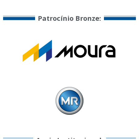
Patrocínio Bronze:​