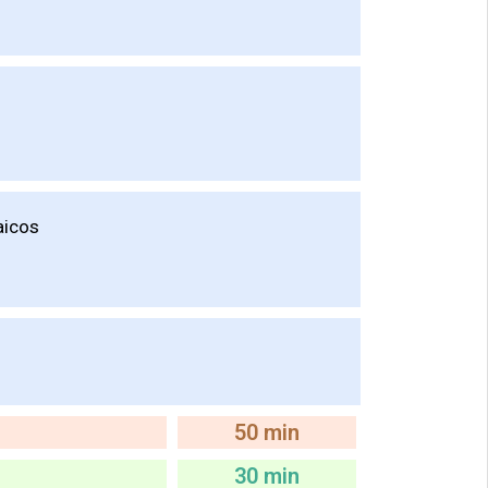
aicos
50 min
30 min